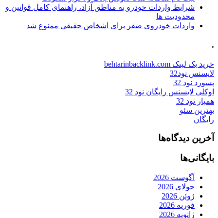
شرایط واردات خودرو به مناطق آزاد، راهنمای کامل قوانین و
محدودیت ها
واردات خودروی صفر برای اشخاص حقیقی ممنوع شد
.
خرید بک لینک behtarinbacklink.com
لایسنس نود32
پسورد نود 32
اوکلی لایسنس رایگان نود 32
همیار نود 32
بهترین سئو
رایگان
آخرین دیدگاه‌ها
بایگانی‌ها
آگوست 2026
جولای 2026
ژوئن 2026
فوریه 2026
ژانویه 2026