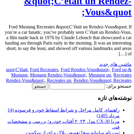
&quot;C’était un Rendez-
Vous&quot;
Ford Mustang Recreates &quot;C’était un Rendez-Vous&quot; If
you’re a car fanatic, you’ve probably seen C’était un Rendez-Vous,
a film made back in 1976 by Claude Lelouch that showcased a car
hauling ass through Paris early in the morning. It was an interesting
short, to say the least, and showed off various landmarks and areas
of […]
ماشین های جدید
,
Ford Recreates
,
Ford Rendez-Vous&quot;
,
Ford un
,
&quot;C'était
Mustang
,
Mustang Rendez-Vous&quot;
,
Mustang un
,
Recreates
Rendez-Vous&quot;
,
Recreates un
,
Rendez-Vous&quot; Recreates
جستجو برای:
نوشته‌های تازه
راهنمای کامل مراحل و شرایط اسقاط خودرو فرسوده (14
مرداد 1405)
مزدا CX-30 مدل ۲۰۲۴ آفتاب خودرو؛ بررسی و مشخصات
فنی
ثبت نام سامانه سخا تعویض پلاک و احراز سکونت