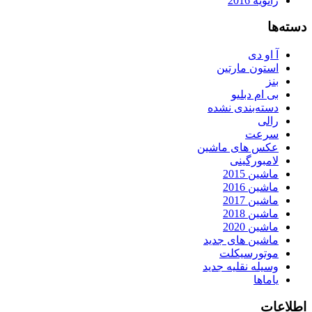
ژانویه 2016
دسته‌ها
آ او دی
استون مارتین
بنز
بی ام دبلیو
دسته‌بندی نشده
رالی
سرعت
عکس های ماشین
لامبورگینی
ماشین 2015
ماشین 2016
ماشین 2017
ماشین 2018
ماشین 2020
ماشین های جدید
موتورسیکلت
وسیله نقلیه جدید
یاماها
اطلاعات