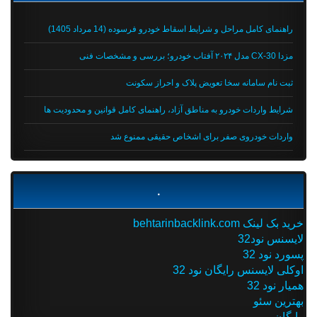
راهنمای کامل مراحل و شرایط اسقاط خودرو فرسوده (14 مرداد 1405)
مزدا CX-30 مدل ۲۰۲۴ آفتاب خودرو؛ بررسی و مشخصات فنی
ثبت نام سامانه سخا تعویض پلاک و احراز سکونت
شرایط واردات خودرو به مناطق آزاد، راهنمای کامل قوانین و محدودیت ها
واردات خودروی صفر برای اشخاص حقیقی ممنوع شد
.
خرید بک لینک behtarinbacklink.com
لایسنس نود32
پسورد نود 32
اوکلی لایسنس رایگان نود 32
همیار نود 32
بهترین سئو
رایگان