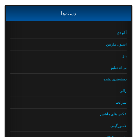
دسته‌ها
آ او دی
استون مارتین
بنز
بی ام دبلیو
دسته‌بندی نشده
رالی
سرعت
عکس های ماشین
لامبورگینی