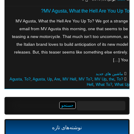
MV Agusta, What the Hell Are You Up To?
MV Agusta, What the Hell Are You Up To? We got a strange
email from MV Agusta this morning, one that seems to be
teasing a new motorcycle. That much isn’t too uncommon, as
the Italian brand loves to build anticipation of its new model
releases. But, this teaser seems like something else entirely.
You […]
ماشین های جدید
Agusta, To?
,
Agusta, Up
,
Are
,
MV Hell
,
MV To?
,
MV Up
,
the
,
To?
Hell
,
What To?
,
What Up
جستجو
برای:
نوشته‌های تازه