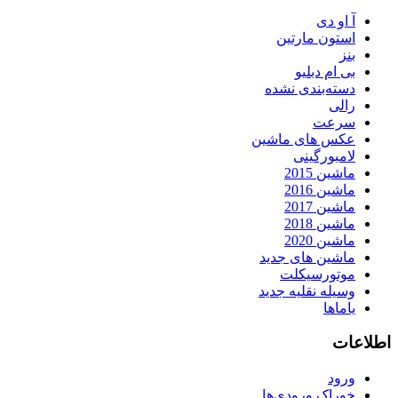
آ او دی
استون مارتین
بنز
بی ام دبلیو
دسته‌بندی نشده
رالی
سرعت
عکس های ماشین
لامبورگینی
ماشین 2015
ماشین 2016
ماشین 2017
ماشین 2018
ماشین 2020
ماشین های جدید
موتورسیکلت
وسیله نقلیه جدید
یاماها
اطلاعات
ورود
خوراک ورودی‌ها