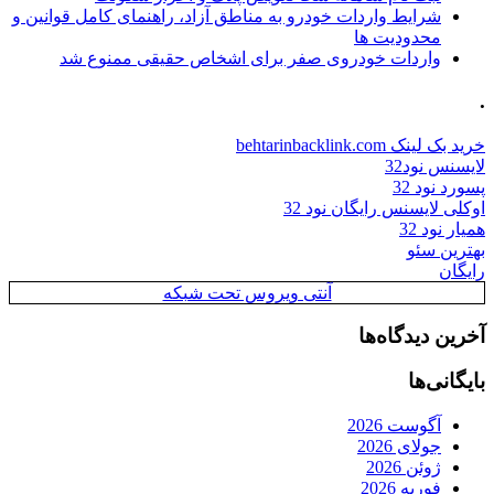
شرایط واردات خودرو به مناطق آزاد، راهنمای کامل قوانین و
محدودیت ها
واردات خودروی صفر برای اشخاص حقیقی ممنوع شد
.
خرید بک لینک behtarinbacklink.com
لایسنس نود32
پسورد نود 32
اوکلی لایسنس رایگان نود 32
همیار نود 32
بهترین سئو
رایگان
آنتی ویروس تحت شبکه
آخرین دیدگاه‌ها
بایگانی‌ها
آگوست 2026
جولای 2026
ژوئن 2026
فوریه 2026