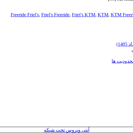
Freeride Friel’s
,
Friel’s Freeride
,
Friel’s KTM
,
KTM
,
KTM Freer
محدودیت ها
آنتی ویروس تحت شبکه