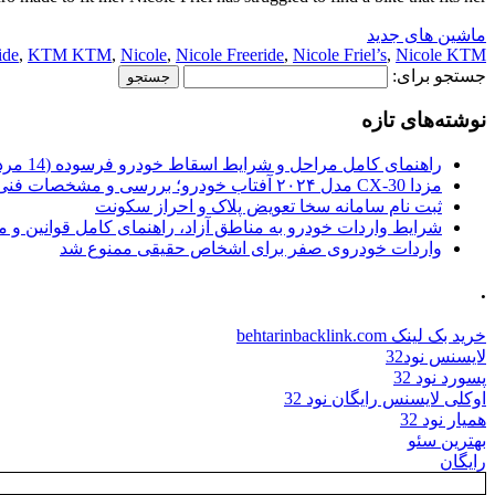
ماشین های جدید
ide
,
KTM KTM
,
Nicole
,
Nicole Freeride
,
Nicole Friel’s
,
Nicole KTM
جستجو برای:
نوشته‌های تازه
راهنمای کامل مراحل و شرایط اسقاط خودرو فرسوده (14 مرداد 1405)
مزدا CX-30 مدل ۲۰۲۴ آفتاب خودرو؛ بررسی و مشخصات فنی
ثبت نام سامانه سخا تعویض پلاک و احراز سکونت
شرایط واردات خودرو به مناطق آزاد، راهنمای کامل قوانین و 
واردات خودروی صفر برای اشخاص حقیقی ممنوع شد
.
خرید بک لینک behtarinbacklink.com
لایسنس نود32
پسورد نود 32
اوکلی لایسنس رایگان نود 32
همیار نود 32
بهترین سئو
رایگان