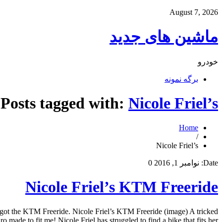
August 7, 2026
ماشین های جدید
خودرو
برگه نمونه
Posts tagged with:
Nicole Friel’s
Home
/
Nicole Friel’s
Date:
نوامبر 1, 2016
0
Nicole Friel’s KTM Freeride
she got the KTM Freeride. Nicole Friel’s KTM Freeride (image) A tricked
o made to fit me! Nicole Friel has struggled to find a bike that fits her […]