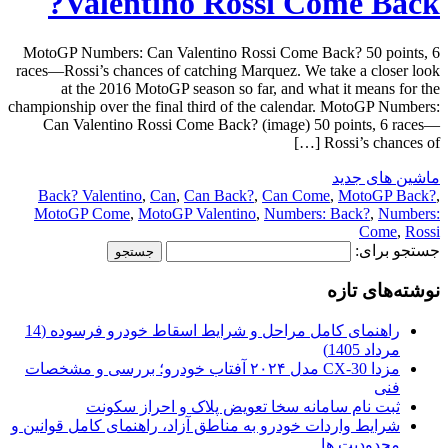
Valentino Rossi Come Back?
MotoGP Numbers: Can Valentino Rossi Come Back? 50 points, 6
races—Rossi’s chances of catching Marquez. We take a closer look
at the 2016 MotoGP season so far, and what it means for the
championship over the final third of the calendar. MotoGP Numbers:
Can Valentino Rossi Come Back? (image) 50 points, 6 races—
Rossi’s chances of […]
ماشین های جدید
Back? Valentino
,
Can
,
Can Back?
,
Can Come
,
MotoGP Back?
,
MotoGP Come
,
MotoGP Valentino
,
Numbers: Back?
,
Numbers:
Come
,
Rossi
جستجو برای:
نوشته‌های تازه
راهنمای کامل مراحل و شرایط اسقاط خودرو فرسوده (14
مرداد 1405)
مزدا CX-30 مدل ۲۰۲۴ آفتاب خودرو؛ بررسی و مشخصات
فنی
ثبت نام سامانه سخا تعویض پلاک و احراز سکونت
شرایط واردات خودرو به مناطق آزاد، راهنمای کامل قوانین و
محدودیت ها