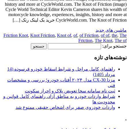
history and more at CycleWorld.com. The Knot of Friction (image)
Cycle World Technical Editor Kevin Cameron shares his wealth of
motorcycle knowledge, experiences, insights, history and more at
CycleWorld.com. The Knot of Friction خرید بک لینک رنک […]
ماشین های جدید
Friction Knot
,
Knot Friction
,
Knot of
,
of
,
of Friction
,
of of
,
the
,
The
Friction
,
The Knot
,
The of
جستجو برای:
نوشته‌های تازه
راهنمای کامل مراحل و شرایط اسقاط خودرو فرسوده (14
مرداد 1405)
مزدا CX-30 مدل ۲۰۲۴ آفتاب خودرو؛ بررسی و مشخصات
فنی
ثبت نام سامانه سخا تعویض پلاک و احراز سکونت
شرایط واردات خودرو به مناطق آزاد، راهنمای کامل قوانین و
محدودیت ها
واردات خودروی صفر برای اشخاص حقیقی ممنوع شد
.