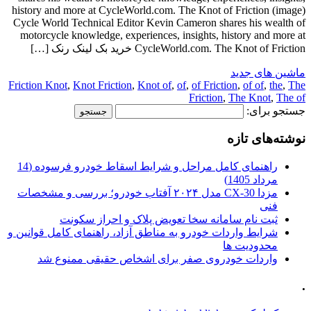
history and more at CycleWorld.com. The Knot of Friction (image)
Cycle World Technical Editor Kevin Cameron shares his wealth of
motorcycle knowledge, experiences, insights, history and more at
CycleWorld.com. The Knot of Friction خرید بک لینک رنک […]
ماشین های جدید
Friction Knot
,
Knot Friction
,
Knot of
,
of
,
of Friction
,
of of
,
the
,
The
Friction
,
The Knot
,
The of
جستجو برای:
نوشته‌های تازه
راهنمای کامل مراحل و شرایط اسقاط خودرو فرسوده (14
مرداد 1405)
مزدا CX-30 مدل ۲۰۲۴ آفتاب خودرو؛ بررسی و مشخصات
فنی
ثبت نام سامانه سخا تعویض پلاک و احراز سکونت
شرایط واردات خودرو به مناطق آزاد، راهنمای کامل قوانین و
محدودیت ها
واردات خودروی صفر برای اشخاص حقیقی ممنوع شد
.