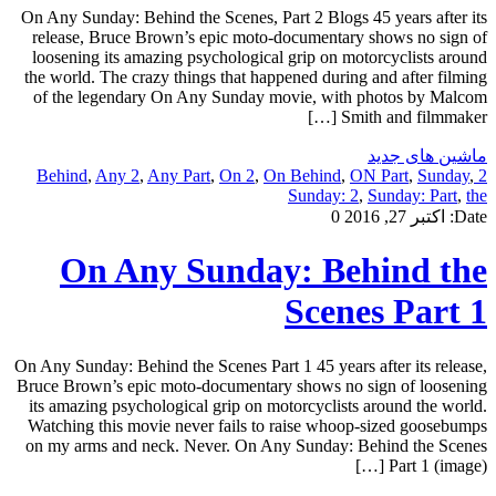
On Any Sunday: Behind the Scenes, Part 2 Blogs 45 years after its
release, Bruce Brown’s epic moto-documentary shows no sign of
loosening its amazing psychological grip on motorcyclists around
the world. The crazy things that happened during and after filming
of the legendary On Any Sunday movie, with photos by Malcom
Smith and filmmaker […]
ماشین های جدید
,
Any 2
,
Any Part
,
On 2
,
On Behind
,
ON Part
,
Sunday
,
2 Behind
Sunday: 2
,
Sunday: Part
,
the
Date:
اکتبر 27, 2016
0
On Any Sunday: Behind the
Scenes Part 1
On Any Sunday: Behind the Scenes Part 1 45 years after its release,
Bruce Brown’s epic moto-documentary shows no sign of loosening
its amazing psychological grip on motorcyclists around the world.
Watching this movie never fails to raise whoop-sized goosebumps
on my arms and neck. Never. On Any Sunday: Behind the Scenes
Part 1 (image) […]