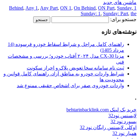
ماشین های جدید
,
Any 1
,
Any Part
,
ON 1
,
On Behind
,
ON Part
,
Sunday
,
1 Behind
Sunday: 1
,
Sunday: Part
,
the
جستجو برای:
نوشته‌های تازه
راهنمای کامل مراحل و شرایط اسقاط خودرو فرسوده (14
مرداد 1405)
مزدا CX-30 مدل ۲۰۲۴ آفتاب خودرو؛ بررسی و مشخصات
فنی
ثبت نام سامانه سخا تعویض پلاک و احراز سکونت
شرایط واردات خودرو به مناطق آزاد، راهنمای کامل قوانین و
محدودیت ها
واردات خودروی صفر برای اشخاص حقیقی ممنوع شد
.
خرید بک لینک behtarinbacklink.com
لایسنس نود32
پسورد نود 32
اوکلی لایسنس رایگان نود 32
همیار نود 32