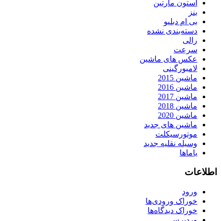
استون مارتین
بنز
بی ام دبلیو
دسته‌بندی نشده
رالی
سرعت
عکس های ماشین
لامبورگینی
ماشین 2015
ماشین 2016
ماشین 2017
ماشین 2018
ماشین 2020
ماشین های جدید
موتورسیکلت
وسیله نقلیه جدید
یاماها
اطلاعات
ورود
خوراک ورودی‌ها
خوراک دیدگاه‌ها
وردپرس