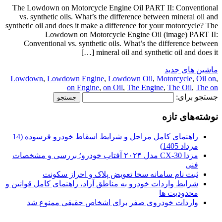
The Lowdown on Motorcycle Engine Oil PART II: Conventional
vs. synthetic oils. What’s the difference between mineral oil and
synthetic oil and does it make a difference for your motorcycle? The
Lowdown on Motorcycle Engine Oil (image) PART II:
Conventional vs. synthetic oils. What’s the difference between
mineral oil and synthetic oil and does it […]
ماشین های جدید
Lowdown
,
Lowdown Engine
,
Lowdown Oil
,
Motorcycle
,
Oil on
,
on Engine
,
on Oil
,
The Engine
,
The Oil
,
The on
جستجو برای:
نوشته‌های تازه
راهنمای کامل مراحل و شرایط اسقاط خودرو فرسوده (14
مرداد 1405)
مزدا CX-30 مدل ۲۰۲۴ آفتاب خودرو؛ بررسی و مشخصات
فنی
ثبت نام سامانه سخا تعویض پلاک و احراز سکونت
شرایط واردات خودرو به مناطق آزاد، راهنمای کامل قوانین و
محدودیت ها
واردات خودروی صفر برای اشخاص حقیقی ممنوع شد
.