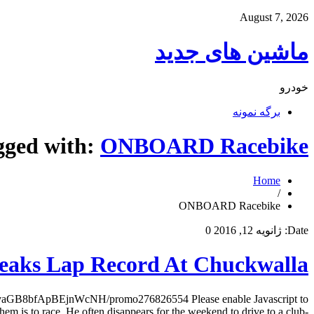
August 7, 2026
ماشین های جدید
خودرو
برگه نمونه
gged with:
ONBOARD Racebike
Home
/
ONBOARD Racebike
Date:
ژانویه 12, 2016
0
ks Lap Record At Chuckwalla
GB8bfApBEjnWcNH/promo276826554 Please enable Javascript to
em is to race. He often disappears for the weekend to drive to a club-