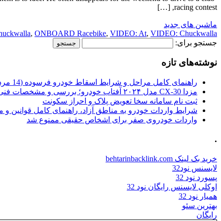
racing contest, […]
ماشین های جدید
ckwalla
,
ONBOARD Racebike
,
VIDEO: At
,
VIDEO: Chuckwalla
جستجو برای:
نوشته‌های تازه
راهنمای کامل مراحل و شرایط اسقاط خودرو فرسوده (14 مرداد 1405)
مزدا CX-30 مدل ۲۰۲۴ آفتاب خودرو؛ بررسی و مشخصات فنی
ثبت نام سامانه سخا تعویض پلاک و احراز سکونت
شرایط واردات خودرو به مناطق آزاد، راهنمای کامل قوانین و 
واردات خودروی صفر برای اشخاص حقیقی ممنوع شد
.
خرید بک لینک behtarinbacklink.com
لایسنس نود32
پسورد نود 32
اوکلی لایسنس رایگان نود 32
همیار نود 32
بهترین سئو
رایگان