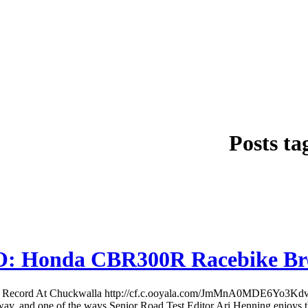
Posts ta
Honda CBR300R Racebike Brea
ord At Chuckwalla http://cf.c.ooyala.com/JmMnA0MDE6Yo3Kdva
 way, and one of the ways Senior Road Test Editor Ari Henning enjoys th