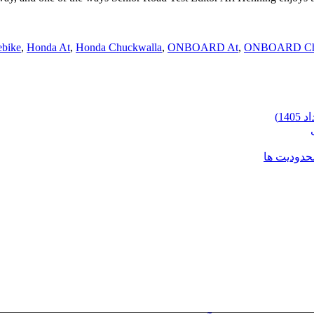
ebike
,
Honda At
,
Honda Chuckwalla
,
ONBOARD At
,
ONBOARD Chu
محدودیت ها