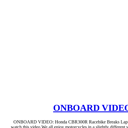
ONBOARD VIDEO: 
ONBOARD VIDEO: Honda CBR300R Racebike Breaks Lap Rec
watch this video We all enjoy motorcycles in a slightly different