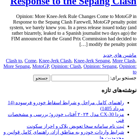
Response to the Sepang Clash
Opinion: More Knee-Jerk Rule Changes Come to MotoGP in
Response to the Sepang Clash Farewell, MotoGP penalty point
system, we barely knew you. In a press release issued today (and
rather bizarrely, leaked to a Spanish journalist two days ago) the
FIM announced that the Grand Prix Commission had decided to
modify the penalty point […]
ماشین های جدید
Clash to
,
Come
,
Knee-Jerk Clash
,
Knee-Jerk Sepang
,
More Clash
,
More Sepang
,
MotoGP
,
Opinion: Clash
,
Opinion: Sepang
,
Opinion:
to
جستجو برای:
نوشته‌های تازه
راهنمای کامل مراحل و شرایط اسقاط خودرو فرسوده (14
مرداد 1405)
مزدا CX-30 مدل ۲۰۲۴ آفتاب خودرو؛ بررسی و مشخصات
فنی
ثبت نام سامانه سخا تعویض پلاک و احراز سکونت
شرایط واردات خودرو به مناطق آزاد، راهنمای کامل قوانین و
محدودیت ها