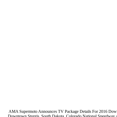
AMA Supermoto Announces TV Package Details For 2016 Downtown
Downtown Sturgis, South Dakota, Colorado National Speedway a