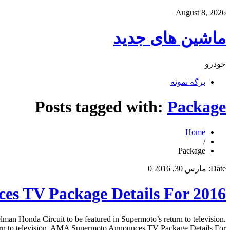
August 8, 2026
ماشین های جدید
خودرو
برگه نمونه
Posts tagged with:
Package
Home
/
Package
Date:
مارس 30, 2016
0
s TV Package Details For 2016
Honda Circuit to be featured in Supermoto’s return to television.
rn to television. AMA Supermoto Announces TV Package Details For