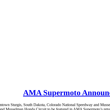
AMA Supermoto Announce
 Sturgis, South Dakota, Colorado National Speedway and Musselman 
nd Musselman Honda Circuit to be featured in AMA Supermoto’s retu