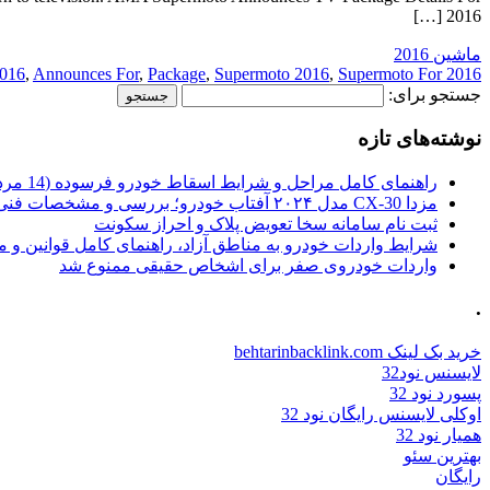
2016 […]
ماشین 2016
016
,
Announces For
,
Package
,
Supermoto 2016
,
Supermoto For
2016 TV
جستجو برای:
نوشته‌های تازه
راهنمای کامل مراحل و شرایط اسقاط خودرو فرسوده (14 مرداد 1405)
مزدا CX-30 مدل ۲۰۲۴ آفتاب خودرو؛ بررسی و مشخصات فنی
ثبت نام سامانه سخا تعویض پلاک و احراز سکونت
شرایط واردات خودرو به مناطق آزاد، راهنمای کامل قوانین و 
واردات خودروی صفر برای اشخاص حقیقی ممنوع شد
.
خرید بک لینک behtarinbacklink.com
لایسنس نود32
پسورد نود 32
اوکلی لایسنس رایگان نود 32
همیار نود 32
بهترین سئو
رایگان