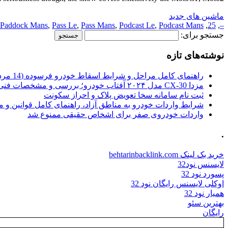
ماشین های جدید
Paddock Mans
,
Pass Le
,
Pass Mans
,
Podcast Le
,
Podcast Mans
,
25
,
–
جستجو برای:
نوشته‌های تازه
راهنمای کامل مراحل و شرایط اسقاط خودرو فرسوده (14 مرداد 1405)
مزدا CX-30 مدل ۲۰۲۴ آفتاب خودرو؛ بررسی و مشخصات فنی
ثبت نام سامانه سخا تعویض پلاک و احراز سکونت
شرایط واردات خودرو به مناطق آزاد، راهنمای کامل قوانین و 
واردات خودروی صفر برای اشخاص حقیقی ممنوع شد
.
خرید بک لینک behtarinbacklink.com
لایسنس نود32
پسورد نود 32
اوکلی لایسنس رایگان نود 32
همیار نود 32
بهترین سئو
رایگان