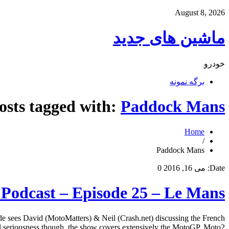
August 8, 2026
ماشین های جدید
خودرو
برگه نمونه
osts tagged with:
Paddock Mans
Home
/
Paddock Mans
Date:
می 16, 2016
0
Podcast – Episode 25 – Le Mans
e sees David (MotoMatters) & Neil (Crash.net) discussing the French
seriousness though, the show covers extensively the MotoGP, Moto2, […]