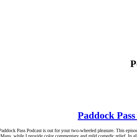
P
Paddock Pass 
ddock Pass Podcast is out for your two-wheeled pleasure. This episod
Mans, while I provide color commentary and mild comedic relief. In all 