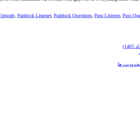
Episode
,
Paddock Listener
,
Paddock Questions
,
Pass Listener
,
Pass Que
محدودیت ها