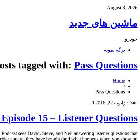
August 8, 2026
ماشین های جدید
خودرو
برگه نمونه
osts tagged with:
Pass Questions
Home
/
Pass Questions
Date:
ژانویه 22, 2016
0
Episode 15 – Listener Questions
 Podcast sees David, Steve, and Neil answering listener questions that
rider apparel they have bought (and what happens when you show up […]