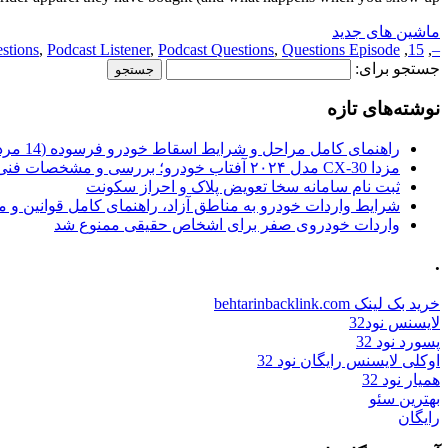
ماشین های جدید
stions
,
Podcast Listener
,
Podcast Questions
,
Questions Episode
,
15
,
–
جستجو برای:
نوشته‌های تازه
راهنمای کامل مراحل و شرایط اسقاط خودرو فرسوده (14 مرداد 1405)
مزدا CX-30 مدل ۲۰۲۴ آفتاب خودرو؛ بررسی و مشخصات فنی
ثبت نام سامانه سخا تعویض پلاک و احراز سکونت
شرایط واردات خودرو به مناطق آزاد، راهنمای کامل قوانین و 
واردات خودروی صفر برای اشخاص حقیقی ممنوع شد
.
خرید بک لینک behtarinbacklink.com
لایسنس نود32
پسورد نود 32
اوکلی لایسنس رایگان نود 32
همیار نود 32
بهترین سئو
رایگان