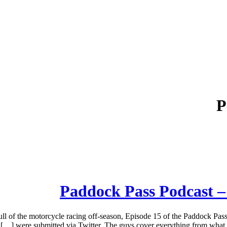
P
Paddock Pass Podcast – 
ll of the motorcycle racing off-season, Episode 15 of the Paddock Pass
were submitted via Twitter. The guys cover everything from what 