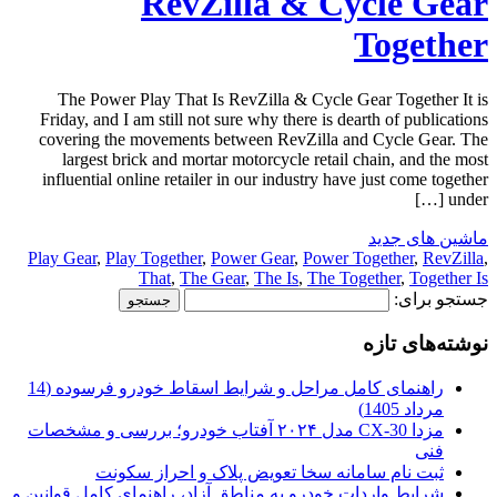
RevZilla & Cycle Gear
Together
The Power Play That Is RevZilla & Cycle Gear Together It is
Friday, and I am still not sure why there is dearth of publications
covering the movements between RevZilla and Cycle Gear. The
largest brick and mortar motorcycle retail chain, and the most
influential online retailer in our industry have just come together
under […]
ماشین های جدید
Play Gear
,
Play Together
,
Power Gear
,
Power Together
,
RevZilla
,
That
,
The Gear
,
The Is
,
The Together
,
Together Is
جستجو برای:
نوشته‌های تازه
راهنمای کامل مراحل و شرایط اسقاط خودرو فرسوده (14
مرداد 1405)
مزدا CX-30 مدل ۲۰۲۴ آفتاب خودرو؛ بررسی و مشخصات
فنی
ثبت نام سامانه سخا تعویض پلاک و احراز سکونت
شرایط واردات خودرو به مناطق آزاد، راهنمای کامل قوانین و