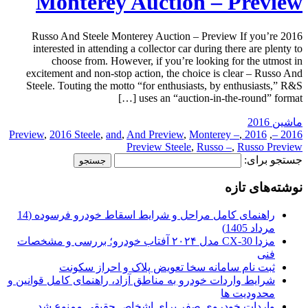
Monterey Auction – Preview
2016 Russo And Steele Monterey Auction – Preview If you’re
interested in attending a collector car during there are plenty to
choose from. However, if you’re looking for the utmost in
excitement and non-stop action, the choice is clear – Russo And
Steele. Touting the motto “for enthusiasts, by enthusiasts,” R&S
uses an “auction-in-the-round” format […]
ماشین 2016
,
2016 Steele
,
and
,
And Preview
,
Monterey –
,
2016 Preview
,
2016 –
Preview Steele
,
Russo –
,
Russo Preview
جستجو برای:
نوشته‌های تازه
راهنمای کامل مراحل و شرایط اسقاط خودرو فرسوده (14
مرداد 1405)
مزدا CX-30 مدل ۲۰۲۴ آفتاب خودرو؛ بررسی و مشخصات
فنی
ثبت نام سامانه سخا تعویض پلاک و احراز سکونت
شرایط واردات خودرو به مناطق آزاد، راهنمای کامل قوانین و
محدودیت ها
واردات خودروی صفر برای اشخاص حقیقی ممنوع شد