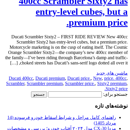
400cc Scrambler Sixty2 has
entry-level cubes, but a
premium price.
Ducati Scrambler Sixty2 – FIRST RIDE REVIEW New 400cc
Scrambler Sixty2 has entry-level cubes, but a premium price.
Motorcycle marketing is on the cusp of eating itself. The Cosmic
Orange Scrambler Sixty2—the company’s new 400cc member of
the family—I’ve been riding through Barcelona’s damp and traffic-
choked streets has Ducati’s sans-serif logo dotted all over it, […]
ماشین های جدید
Ducati 400cc
,
Ducati premium
,
Ducati price.
,
New
,
price. 400cc
,
Scrambler
,
Scrambler premium
,
Scrambler price.
,
Sixty2 premium
,
Sixty2 price.
جستجو برای:
نوشته‌های تازه
راهنمای کامل مراحل و شرایط اسقاط خودرو فرسوده (14
مرداد 1405)
مزدا CX-30 مدل ۲۰۲۴ آفتاب خودرو؛ بررسی و مشخصات