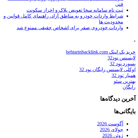
فنی
ثبت نام سامانه سخا تعویض پلاک و احراز سکونت
شرایط واردات خودرو به مناطق آزاد، راهنمای کامل قوانین و
محدودیت ها
واردات خودروی صفر برای اشخاص حقیقی ممنوع شد
.
خرید بک لینک behtarinbacklink.com
لایسنس نود32
پسورد نود 32
اوکلی لایسنس رایگان نود 32
همیار نود 32
بهترین سئو
رایگان
آخرین دیدگاه‌ها
بایگانی‌ها
آگوست 2026
جولای 2026
ژوئن 2026