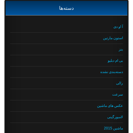
دسته‌ها
آ او دی
استون مارتین
بنز
بی ام دبلیو
دسته‌بندی نشده
رالی
سرعت
عکس های ماشین
لامبورگینی
ماشین 2015