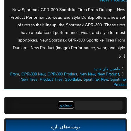
New Sportmax GPR-300 Sportbike Tires From Dunlop – New
Product Performance, wear, and style Dunlop offers a new set
of tires to their lineup, the Sportmax GPR-300. These tires
have a balance of performance, wear, and style for most
sportbikes. New Sportmax GPR-300 Sportbike Tires From
Dunlop – New Product (image) Performance, wear, and style
[…]
ماشین های جدید
From
,
GPR-300 New
,
GPR-300 Product
,
New New
,
New Product
,
New Tires
,
Product Tires
,
Sportbike
,
Sportmax New
,
Sportmax
Product
جستجو
برای:
نوشته‌های تازه