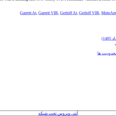
Garrett At
,
Garrett VIR
,
Gerloff At
,
Gerloff VIR
,
MotoAme
محدودیت ها
آنتی ویروس تحت شبکه