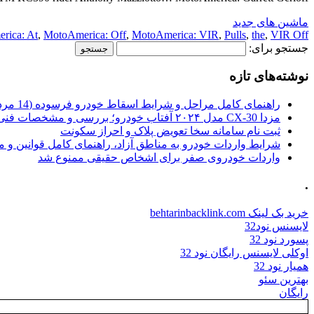
ماشین های جدید
rica: At
,
MotoAmerica: Off
,
MotoAmerica: VIR
,
Pulls
,
the
,
VIR Off
جستجو برای:
نوشته‌های تازه
راهنمای کامل مراحل و شرایط اسقاط خودرو فرسوده (14 مرداد 1405)
مزدا CX-30 مدل ۲۰۲۴ آفتاب خودرو؛ بررسی و مشخصات فنی
ثبت نام سامانه سخا تعویض پلاک و احراز سکونت
شرایط واردات خودرو به مناطق آزاد، راهنمای کامل قوانین و 
واردات خودروی صفر برای اشخاص حقیقی ممنوع شد
.
خرید بک لینک behtarinbacklink.com
لایسنس نود32
پسورد نود 32
اوکلی لایسنس رایگان نود 32
همیار نود 32
بهترین سئو
رایگان