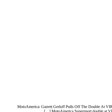
MotoAmerica: Garrett Gerloff Pulls Off The Double At VIR Ge
MotoAmerica Supersport double at VIR