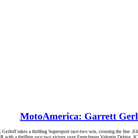
MotoAmerica: Garrett Gerlo
rloff takes a thrilling Supersport race-two win, crossing the line .03
 with a thrilling race two victory over Frenchman Valentin Debise. 