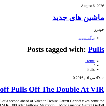
August 6, 2026
ماشین های جدید
خودرو
برگه نمونه
Posts tagged with:
Pulls
Home
/
Pulls
Date:
می 16, 2016
0
ff Pulls Off The Double At VIR
8 of a second ahead of Valentin Debise Garrett Gerloff takes home the
KTM RC390 rider Anthony Mazziotto… MotoAmerica: Garrett Gerloff […]