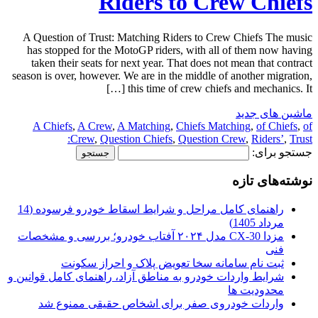
Riders to Crew Chiefs
A Question of Trust: Matching Riders to Crew Chiefs The music
has stopped for the MotoGP riders, with all of them now having
taken their seats for next year. That does not mean that contract
season is over, however. We are in the middle of another migration,
this time of crew chiefs and mechanics. It […]
ماشین های جدید
A Chiefs
,
A Crew
,
A Matching
,
Chiefs Matching
,
of Chiefs
,
of
Crew
,
Question Chiefs
,
Question Crew
,
Riders’
,
Trust:
جستجو برای:
نوشته‌های تازه
راهنمای کامل مراحل و شرایط اسقاط خودرو فرسوده (14
مرداد 1405)
مزدا CX-30 مدل ۲۰۲۴ آفتاب خودرو؛ بررسی و مشخصات
فنی
ثبت نام سامانه سخا تعویض پلاک و احراز سکونت
شرایط واردات خودرو به مناطق آزاد، راهنمای کامل قوانین و
محدودیت ها
واردات خودروی صفر برای اشخاص حقیقی ممنوع شد