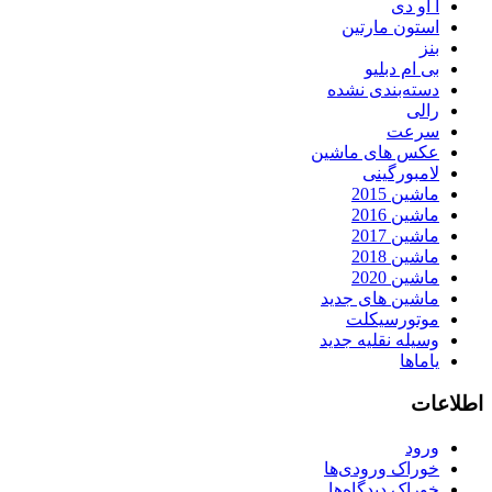
آ او دی
استون مارتین
بنز
بی ام دبلیو
دسته‌بندی نشده
رالی
سرعت
عکس های ماشین
لامبورگینی
ماشین 2015
ماشین 2016
ماشین 2017
ماشین 2018
ماشین 2020
ماشین های جدید
موتورسیکلت
وسیله نقلیه جدید
یاماها
اطلاعات
ورود
خوراک ورودی‌ها
خوراک دیدگاه‌ها