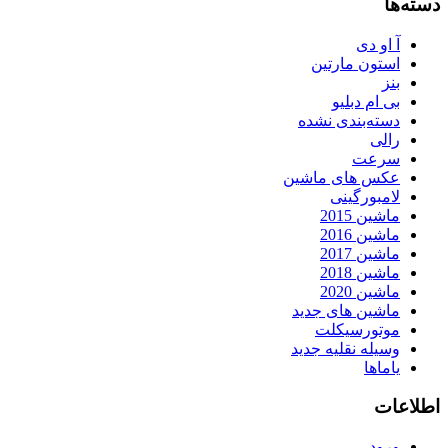
دسته‌ها
آ او دی
استون مارتین
بنز
بی ام دبلیو
دسته‌بندی نشده
رالی
سرعت
عکس های ماشین
لامبورگینی
ماشین 2015
ماشین 2016
ماشین 2017
ماشین 2018
ماشین 2020
ماشین های جدید
موتورسیکلت
وسیله نقلیه جدید
یاماها
اطلاعات
ورود