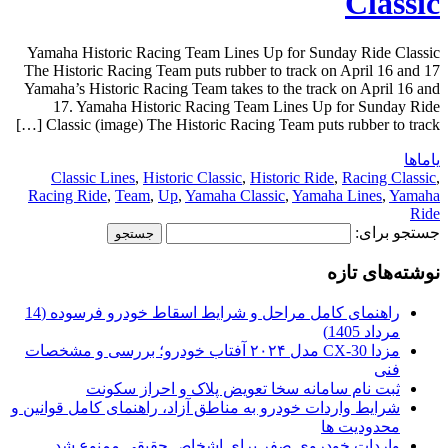
Classic
Yamaha Historic Racing Team Lines Up for Sunday Ride Classic
The Historic Racing Team puts rubber to track on April 16 and 17
Yamaha’s Historic Racing Team takes to the track on April 16 and
17. Yamaha Historic Racing Team Lines Up for Sunday Ride
Classic (image) The Historic Racing Team puts rubber to track […]
یاماها
Classic Lines
,
Historic Classic
,
Historic Ride
,
Racing Classic
,
Racing Ride
,
Team
,
Up
,
Yamaha Classic
,
Yamaha Lines
,
Yamaha
Ride
جستجو برای:
نوشته‌های تازه
راهنمای کامل مراحل و شرایط اسقاط خودرو فرسوده (14
مرداد 1405)
مزدا CX-30 مدل ۲۰۲۴ آفتاب خودرو؛ بررسی و مشخصات
فنی
ثبت نام سامانه سخا تعویض پلاک و احراز سکونت
شرایط واردات خودرو به مناطق آزاد، راهنمای کامل قوانین و
محدودیت ها
واردات خودروی صفر برای اشخاص حقیقی ممنوع شد