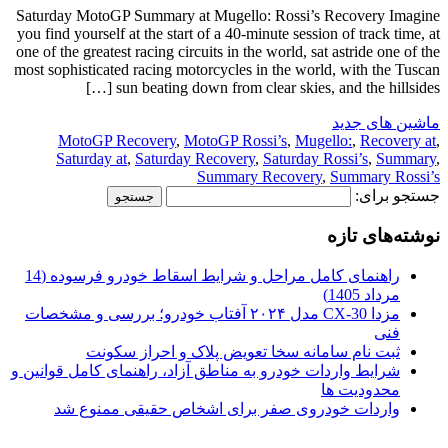
Saturday MotoGP Summary at Mugello: Rossi’s Recovery Imagine
you find yourself at the start of a 40-minute session of track time, at
one of the greatest racing circuits in the world, sat astride one of the
most sophisticated racing motorcycles in the world, with the Tuscan
sun beating down from clear skies, and the hillsides […]
ماشین های جدید
MotoGP Recovery
,
MotoGP Rossi’s
,
Mugello:
,
Recovery at
,
Saturday at
,
Saturday Recovery
,
Saturday Rossi’s
,
Summary
,
Summary Recovery
,
Summary Rossi’s
جستجو برای:
نوشته‌های تازه
راهنمای کامل مراحل و شرایط اسقاط خودرو فرسوده (14
مرداد 1405)
مزدا CX-30 مدل ۲۰۲۴ آفتاب خودرو؛ بررسی و مشخصات
فنی
ثبت نام سامانه سخا تعویض پلاک و احراز سکونت
شرایط واردات خودرو به مناطق آزاد، راهنمای کامل قوانین و
محدودیت ها
واردات خودروی صفر برای اشخاص حقیقی ممنوع شد
.