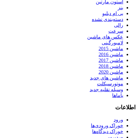
استون مارتین
بنز
بی ام دبلیو
دسته‌بندی نشده
رالی
سرعت
عکس های ماشین
لامبورگینی
ماشین 2015
ماشین 2016
ماشین 2017
ماشین 2018
ماشین 2020
ماشین های جدید
موتورسیکلت
وسیله نقلیه جدید
یاماها
اطلاعات
ورود
خوراک ورودی‌ها
خوراک دیدگاه‌ها
وردپرس