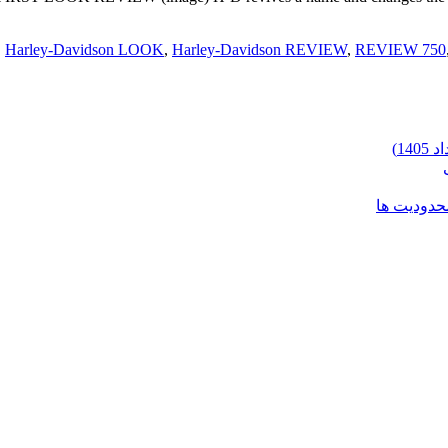
,
Harley-Davidson LOOK
,
Harley-Davidson REVIEW
,
REVIEW 750
محدودیت ها