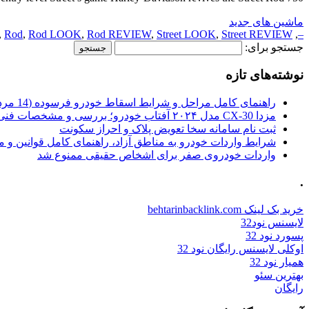
ماشین های جدید
,
Rod
,
Rod LOOK
,
Rod REVIEW
,
Street LOOK
,
Street REVIEW
,
–
جستجو برای:
نوشته‌های تازه
راهنمای کامل مراحل و شرایط اسقاط خودرو فرسوده (14 مرداد 1405)
مزدا CX-30 مدل ۲۰۲۴ آفتاب خودرو؛ بررسی و مشخصات فنی
ثبت نام سامانه سخا تعویض پلاک و احراز سکونت
شرایط واردات خودرو به مناطق آزاد، راهنمای کامل قوانین و 
واردات خودروی صفر برای اشخاص حقیقی ممنوع شد
.
خرید بک لینک behtarinbacklink.com
لایسنس نود32
پسورد نود 32
اوکلی لایسنس رایگان نود 32
همیار نود 32
بهترین سئو
رایگان