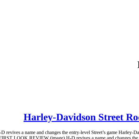
Harley-Davidson Street
ves a name and changes the entry-level Street’s game Harley-Davids
IRST LOOK REVIEW (image) H-D revives a name and changes the entry-