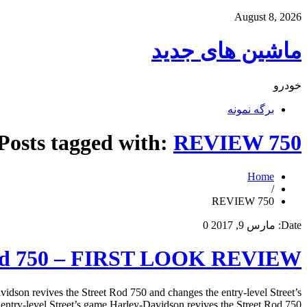
August 8, 2026
ماشین های جدید
خودرو
برگه نمونه
Posts tagged with:
REVIEW 750
Home
/
REVIEW 750
Date:
مارس 9, 2017
0
 Rod 750 – FIRST LOOK REVIEW
on revives the Street Rod 750 and changes the entry-level Street’s
level Street’s game Harley-Davidson revives the Street Rod 750 […]