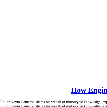
How Engin
itor Kevin Cameron shares his wealth of motorcycle knowledge, expe
itor Kevin Cameron shares his wealth of motorcycle knowledge, experi