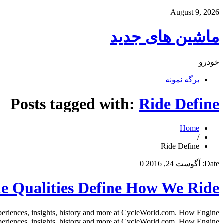
August 9, 2026
ماشین های جدید
خودرو
برگه نمونه
Posts tagged with:
Ride Define
Home
/
Ride Define
Date:
آگوست 24, 2016
0
e Qualities Define How We Ride
riences, insights, history and more at CycleWorld.com. How Engine
ences, insights, history and more at CycleWorld.com. How Engine […]