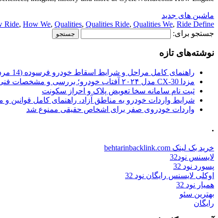
ماشین های جدید
 Ride
,
How We
,
Qualities
,
Qualities Ride
,
Qualities We
,
Ride Define
جستجو برای:
نوشته‌های تازه
راهنمای کامل مراحل و شرایط اسقاط خودرو فرسوده (14 مرداد 1405)
مزدا CX-30 مدل ۲۰۲۴ آفتاب خودرو؛ بررسی و مشخصات فنی
ثبت نام سامانه سخا تعویض پلاک و احراز سکونت
شرایط واردات خودرو به مناطق آزاد، راهنمای کامل قوانین و 
واردات خودروی صفر برای اشخاص حقیقی ممنوع شد
.
خرید بک لینک behtarinbacklink.com
لایسنس نود32
پسورد نود 32
اوکلی لایسنس رایگان نود 32
همیار نود 32
بهترین سئو
رایگان