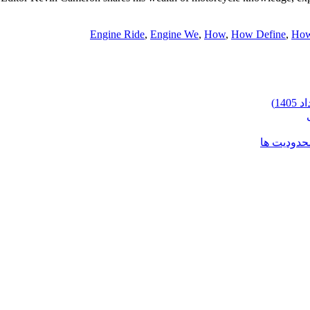
Engine Ride
,
Engine We
,
How
,
How Define
,
How
محدودیت ها