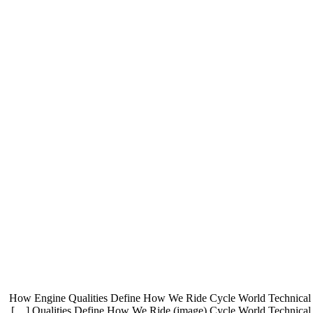
How Engine Qualities Define How We Ride Cycle World Technical Ed
Qualities Define How We Ride (image) Cycle World Technical Ed