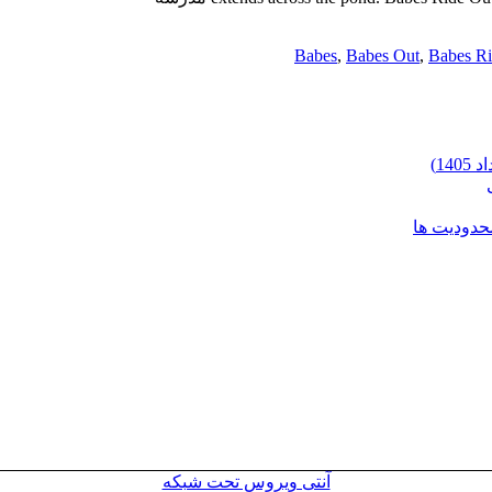
Babes
,
Babes Out
,
Babes R
محدودیت ها
آنتی ویروس تحت شبکه