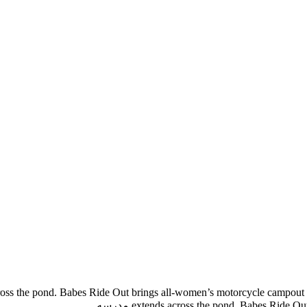
oss the pond. Babes Ride Out brings all-women’s motorcycle campou
extends across the pond. Babes Ri مدرسه