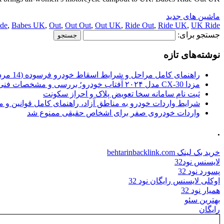
ماشین های جدید
ide
,
Babes UK
,
Out
,
Out Out
,
Out UK
,
Ride Out
,
Ride UK
,
UK Ride
جستجو برای:
نوشته‌های تازه
راهنمای کامل مراحل و شرایط اسقاط خودرو فرسوده (14 مرداد 1405)
مزدا CX-30 مدل ۲۰۲۴ آفتاب خودرو؛ بررسی و مشخصات فنی
ثبت نام سامانه سخا تعویض پلاک و احراز سکونت
شرایط واردات خودرو به مناطق آزاد، راهنمای کامل قوانین و 
واردات خودروی صفر برای اشخاص حقیقی ممنوع شد
.
خرید بک لینک behtarinbacklink.com
لایسنس نود32
پسورد نود 32
اوکلی لایسنس رایگان نود 32
همیار نود 32
بهترین سئو
رایگان