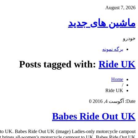
August 7, 2026
ماشین های جدید
خودرو
برگه نمونه
Posts tagged with:
Ride UK
Home
/
Ride UK
Date:
آگوست 4, 2016
0
Babes Ride Out UK
t to UK. Babes Ride Out UK (image) Ladies-only motorcycle campout
de Out brings all-women’s motorcycle campout to UK. Babes Ride Out UK