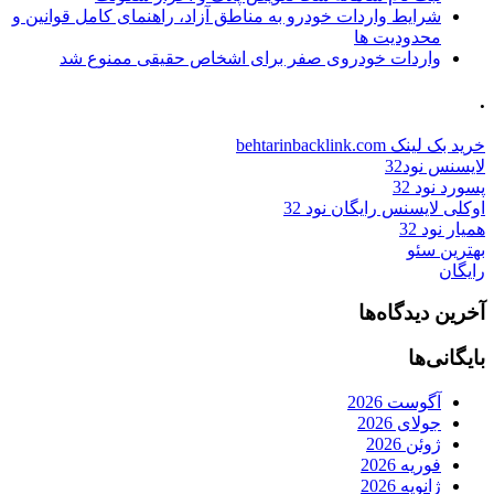
شرایط واردات خودرو به مناطق آزاد، راهنمای کامل قوانین و
محدودیت ها
واردات خودروی صفر برای اشخاص حقیقی ممنوع شد
.
خرید بک لینک behtarinbacklink.com
لایسنس نود32
پسورد نود 32
اوکلی لایسنس رایگان نود 32
همیار نود 32
بهترین سئو
رایگان
آخرین دیدگاه‌ها
بایگانی‌ها
آگوست 2026
جولای 2026
ژوئن 2026
فوریه 2026
ژانویه 2026