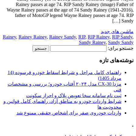
Rainey passes at age 74. RIP Sandy Rainey (image) Father of
Wayne Rainey passes at the age of 74 Sandy Rainey (1941-2016),
father of MotoGP legend Wayne Rainey passes at age 74. RIP
Sandy […]
ماشین های جدید
Rainey
,
Rainey Rainey
,
Rainey Sandy
,
RIP
,
RIP Rainey
,
RIP Sandy
,
Sandy Rainey
,
Sandy Sandy
جستجو برای:
نوشته‌های تازه
راهنمای کامل مراحل و شرایط اسقاط خودرو فرسوده (14
مرداد 1405)
مزدا CX-30 مدل ۲۰۲۴ آفتاب خودرو؛ بررسی و مشخصات
فنی
ثبت نام سامانه سخا تعویض پلاک و احراز سکونت
شرایط واردات خودرو به مناطق آزاد، راهنمای کامل قوانین و
محدودیت ها
واردات خودروی صفر برای اشخاص حقیقی ممنوع شد
.