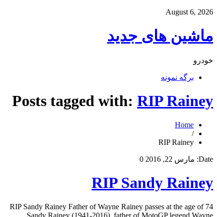
August 6, 2026
ماشین های جدید
خودرو
برگه نمونه
Posts tagged with:
RIP Rainey
Home
/
RIP Rainey
Date:
مارس 22, 2016
0
RIP Sandy Rainey
RIP Sandy Rainey Father of Wayne Rainey passes at the age of 74
Sandy Rainey (1941-2016), father of MotoGP legend Wayne