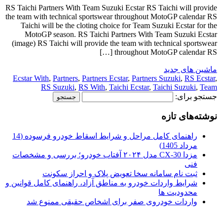
RS Taichi Partners With Team Suzuki Ecstar RS Taichi will provide
the team with technical sportswear throughout MotoGP calendar RS
Taichi will be the cloting choice for Team Suzuki Ecstar for the
MotoGP season. RS Taichi Partners With Team Suzuki Ecstar
(image) RS Taichi will provide the team with technical sportswear
throughout MotoGP calendar RS […]
ماشین های جدید
Ecstar With
,
Partners
,
Partners Ecstar
,
Partners Suzuki
,
RS Ecstar
,
RS Suzuki
,
RS With
,
Taichi Ecstar
,
Taichi Suzuki
,
Team
جستجو برای:
نوشته‌های تازه
راهنمای کامل مراحل و شرایط اسقاط خودرو فرسوده (14
مرداد 1405)
مزدا CX-30 مدل ۲۰۲۴ آفتاب خودرو؛ بررسی و مشخصات
فنی
ثبت نام سامانه سخا تعویض پلاک و احراز سکونت
شرایط واردات خودرو به مناطق آزاد، راهنمای کامل قوانین و
محدودیت ها
واردات خودروی صفر برای اشخاص حقیقی ممنوع شد
.