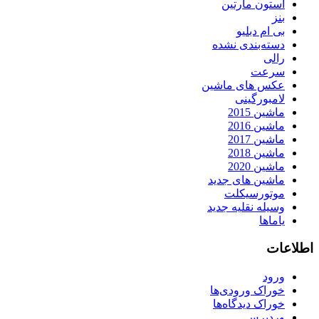
استون مارتین
بنز
بی ام دبلیو
دسته‌بندی نشده
رالی
سرعت
عکس های ماشین
لامبورگینی
ماشین 2015
ماشین 2016
ماشین 2017
ماشین 2018
ماشین 2020
ماشین های جدید
موتورسیکلت
وسیله نقلیه جدید
یاماها
اطلاعات
ورود
خوراک ورودی‌ها
خوراک دیدگاه‌ها
وردپرس