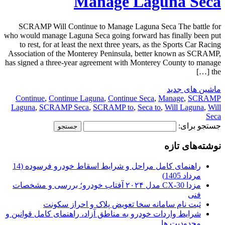
Manage Laguna Seca
SCRAMP Will Continue to Manage Laguna Seca The battle for
who would manage Laguna Seca going forward has finally been put
to rest, for at least the next three years, as the Sports Car Racing
Association of the Monterey Peninsula, better known as SCRAMP,
has signed a three-year agreement with Monterey County to manage
the […]
ماشین های جدید
Continue
,
Continue Laguna
,
Continue Seca
,
Manage
,
SCRAMP
Laguna
,
SCRAMP Seca
,
SCRAMP to
,
Seca to
,
Will Laguna
,
Will
Seca
جستجو برای:
نوشته‌های تازه
راهنمای کامل مراحل و شرایط اسقاط خودرو فرسوده (14
مرداد 1405)
مزدا CX-30 مدل ۲۰۲۴ آفتاب خودرو؛ بررسی و مشخصات
فنی
ثبت نام سامانه سخا تعویض پلاک و احراز سکونت
شرایط واردات خودرو به مناطق آزاد، راهنمای کامل قوانین و
محدودیت ها