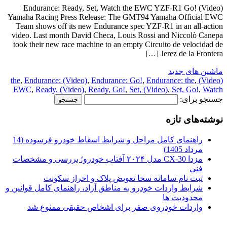
Endurance: Ready, Set, Watch the EWC YZF-R1 Go! (Video)
Yamaha Racing Press Release: The GMT94 Yamaha Official EWC
Team shows off its new Endurance spec YZF-R1 in an all-action
video. Last month David Checa, Louis Rossi and Niccolò Canepa
took their new race machine to an empty Circuito de velocidad de
Jerez de la Frontera […]
ماشین های جدید
,
Endurance: (Video)
,
Endurance: Go!
,
Endurance: the
,
(Video) the
EWC
,
Ready, (Video)
,
Ready, Go!
,
Set, (Video)
,
Set, Go!
,
Watch
جستجو برای:
نوشته‌های تازه
راهنمای کامل مراحل و شرایط اسقاط خودرو فرسوده (14
مرداد 1405)
مزدا CX-30 مدل ۲۰۲۴ آفتاب خودرو؛ بررسی و مشخصات
فنی
ثبت نام سامانه سخا تعویض پلاک و احراز سکونت
شرایط واردات خودرو به مناطق آزاد، راهنمای کامل قوانین و
محدودیت ها
واردات خودروی صفر برای اشخاص حقیقی ممنوع شد
.