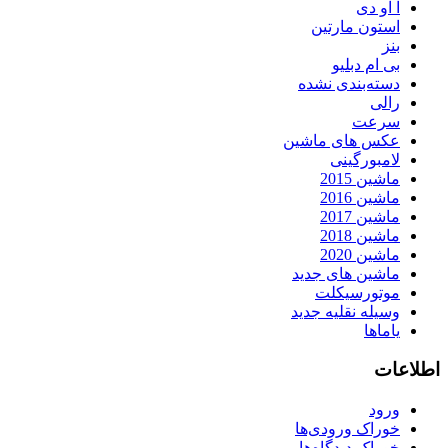
آ او دی
استون مارتین
بنز
بی ام دبلیو
دسته‌بندی نشده
رالی
سرعت
عکس های ماشین
لامبورگینی
ماشین 2015
ماشین 2016
ماشین 2017
ماشین 2018
ماشین 2020
ماشین های جدید
موتورسیکلت
وسیله نقلیه جدید
یاماها
اطلاعات
ورود
خوراک ورودی‌ها
خوراک دیدگاه‌ها