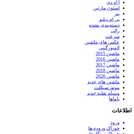
آ او دی
استون مارتین
بنز
بی ام دبلیو
دسته‌بندی نشده
رالی
سرعت
عکس های ماشین
لامبورگینی
ماشین 2015
ماشین 2016
ماشین 2017
ماشین 2018
ماشین 2020
ماشین های جدید
موتورسیکلت
وسیله نقلیه جدید
یاماها
اطلاعات
ورود
خوراک ورودی‌ها
خوراک دیدگاه‌ها