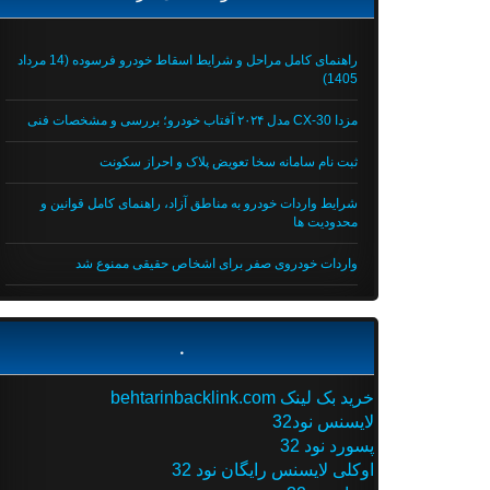
راهنمای کامل مراحل و شرایط اسقاط خودرو فرسوده (14 مرداد
1405)
مزدا CX-30 مدل ۲۰۲۴ آفتاب خودرو؛ بررسی و مشخصات فنی
ثبت نام سامانه سخا تعویض پلاک و احراز سکونت
شرایط واردات خودرو به مناطق آزاد، راهنمای کامل قوانین و
محدودیت ها
واردات خودروی صفر برای اشخاص حقیقی ممنوع شد
.
خرید بک لینک behtarinbacklink.com
لایسنس نود32
پسورد نود 32
اوکلی لایسنس رایگان نود 32