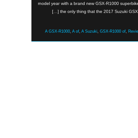
model year with a brand new GSX-R1000 superbike 
the only thing that the 2017 Suzuki GSX-R
A GSX-R1000
,
A of
,
A Suzuki
,
GSX-R1000 of
,
Revi