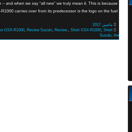
– and when we say “all new” we truly mean it. This is because
1000 carries over from its predecessor is the logo on the fuel […]
ماشین 2017
ew GSX-R1000
,
Review Suzuki
,
Review:
,
Short GSX-R1000
,
Short
Suzuki
,
the