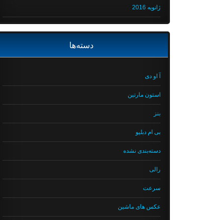
ژانویه 2016
دسته‌ها
آ او دی
استون مارتین
بنز
بی ام دبلیو
دسته‌بندی نشده
رالی
سرعت
عکس های ماشین