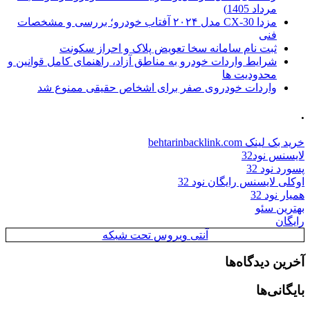
مرداد 1405)
مزدا CX-30 مدل ۲۰۲۴ آفتاب خودرو؛ بررسی و مشخصات
فنی
ثبت نام سامانه سخا تعویض پلاک و احراز سکونت
شرایط واردات خودرو به مناطق آزاد، راهنمای کامل قوانین و
محدودیت ها
واردات خودروی صفر برای اشخاص حقیقی ممنوع شد
.
خرید بک لینک behtarinbacklink.com
لایسنس نود32
پسورد نود 32
اوکلی لایسنس رایگان نود 32
همیار نود 32
بهترین سئو
رایگان
آنتی ویروس تحت شبکه
آخرین دیدگاه‌ها
بایگانی‌ها