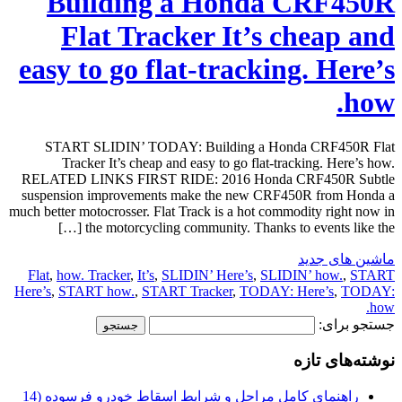
Building a Honda CRF450R
Flat Tracker It’s cheap and
easy to go flat-tracking. Here’s
how.
START SLIDIN’ TODAY: Building a Honda CRF450R Flat
Tracker It’s cheap and easy to go flat-tracking. Here’s how.
RELATED LINKS FIRST RIDE: 2016 Honda CRF450R Subtle
suspension improvements make the new CRF450R from Honda a
much better motocrosser. Flat Track is a hot commodity right now in
the motorcycling community. Thanks to events like the […]
ماشین های جدید
Flat
,
how. Tracker
,
It’s
,
SLIDIN’ Here’s
,
SLIDIN’ how.
,
START
Here’s
,
START how.
,
START Tracker
,
TODAY: Here’s
,
TODAY:
how.
جستجو برای:
نوشته‌های تازه
راهنمای کامل مراحل و شرایط اسقاط خودرو فرسوده (14