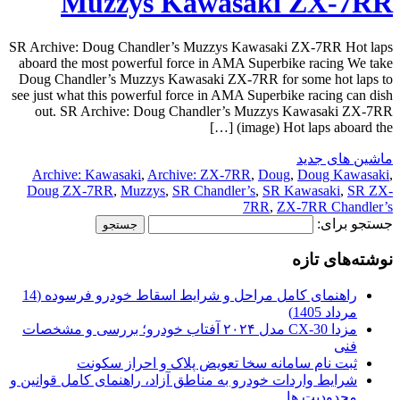
Muzzys Kawasaki ZX-7RR
SR Archive: Doug Chandler’s Muzzys Kawasaki ZX-7RR Hot laps
aboard the most powerful force in AMA Superbike racing We take
Doug Chandler’s Muzzys Kawasaki ZX-7RR for some hot laps to
see just what this powerful force in AMA Superbike racing can dish
out. SR Archive: Doug Chandler’s Muzzys Kawasaki ZX-7RR
(image) Hot laps aboard the […]
ماشین های جدید
Archive: Kawasaki
,
Archive: ZX-7RR
,
Doug
,
Doug Kawasaki
,
Doug ZX-7RR
,
Muzzys
,
SR Chandler’s
,
SR Kawasaki
,
SR ZX-
7RR
,
ZX-7RR Chandler’s
جستجو برای:
نوشته‌های تازه
راهنمای کامل مراحل و شرایط اسقاط خودرو فرسوده (14
مرداد 1405)
مزدا CX-30 مدل ۲۰۲۴ آفتاب خودرو؛ بررسی و مشخصات
فنی
ثبت نام سامانه سخا تعویض پلاک و احراز سکونت
شرایط واردات خودرو به مناطق آزاد، راهنمای کامل قوانین و
محدودیت ها