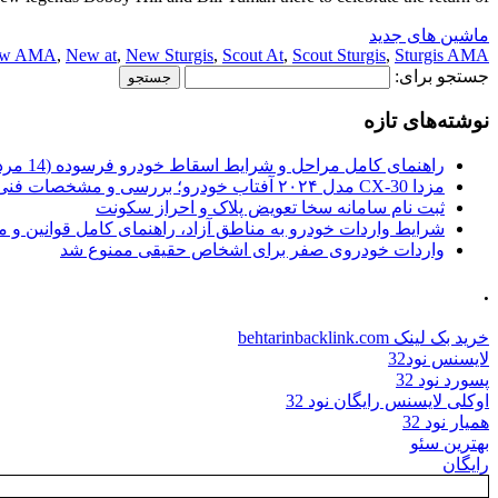
ماشین های جدید
w AMA
,
New at
,
New Sturgis
,
Scout At
,
Scout Sturgis
,
Sturgis AMA
جستجو برای:
نوشته‌های تازه
راهنمای کامل مراحل و شرایط اسقاط خودرو فرسوده (14 مرداد 1405)
مزدا CX-30 مدل ۲۰۲۴ آفتاب خودرو؛ بررسی و مشخصات فنی
ثبت نام سامانه سخا تعویض پلاک و احراز سکونت
شرایط واردات خودرو به مناطق آزاد، راهنمای کامل قوانین و 
واردات خودروی صفر برای اشخاص حقیقی ممنوع شد
.
خرید بک لینک behtarinbacklink.com
لایسنس نود32
پسورد نود 32
اوکلی لایسنس رایگان نود 32
همیار نود 32
بهترین سئو
رایگان