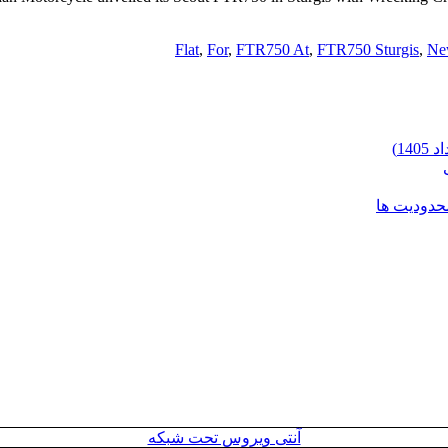
Flat
,
For
,
FTR750 At
,
FTR750 Sturgis
,
Ne
محدودیت ها
آنتی ویروس تحت شبکه