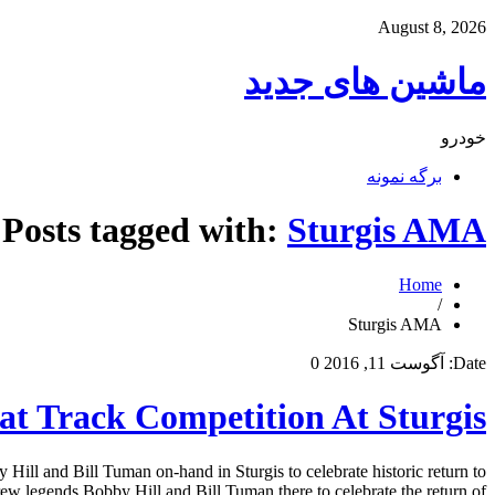
August 8, 2026
ماشین های جدید
خودرو
برگه نمونه
Posts tagged with:
Sturgis AMA
Home
/
Sturgis AMA
Date:
آگوست 11, 2016
0
t Track Competition At Sturgis
l and Bill Tuman on-hand in Sturgis to celebrate historic return to
legends Bobby Hill and Bill Tuman there to celebrate the return of […]