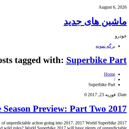
August 6, 2026
ماشین های جدید
خودرو
برگه نمونه
osts tagged with:
Superbike Part
Home
/
Superbike Part
Date:
فوریه 23, 2017
0
2017 World Superbike Season Preview: Part Two
ty of unpredictable action going into 2017. 2017 World Superbike
wild rules? World Superbike 2017 will have plenty of unpredictable […]