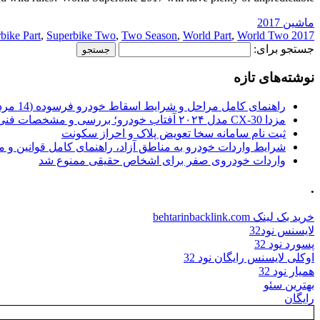
ماشین 2017
bike Part
,
Superbike Two
,
Two Season
,
World Part
,
World Two
2017 Part
جستجو برای:
نوشته‌های تازه
راهنمای کامل مراحل و شرایط اسقاط خودرو فرسوده (14 مرداد 1405)
مزدا CX-30 مدل ۲۰۲۴ آفتاب خودرو؛ بررسی و مشخصات فنی
ثبت نام سامانه سخا تعویض پلاک و احراز سکونت
شرایط واردات خودرو به مناطق آزاد، راهنمای کامل قوانین و 
واردات خودروی صفر برای اشخاص حقیقی ممنوع شد
.
خرید بک لینک behtarinbacklink.com
لایسنس نود32
پسورد نود 32
اوکلی لایسنس رایگان نود 32
همیار نود 32
بهترین سئو
رایگان