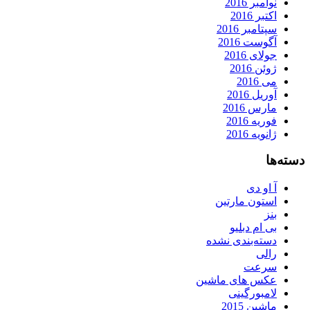
نوامبر 2016
اکتبر 2016
سپتامبر 2016
آگوست 2016
جولای 2016
ژوئن 2016
می 2016
آوریل 2016
مارس 2016
فوریه 2016
ژانویه 2016
دسته‌ها
آ او دی
استون مارتین
بنز
بی ام دبلیو
دسته‌بندی نشده
رالی
سرعت
عکس های ماشین
لامبورگینی
ماشین 2015