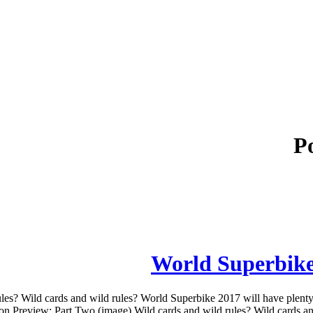
P
rules? Wild cards and wild rules? World Superbike 2017 will have plen
on Preview: Part Two (image) Wild cards and wild rules? Wild cards and 