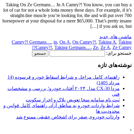
Taking On Ze Germans… In A Camry?! You know, you can buy a
lot of car for not a whole lotta money these days. For example, if it’s
straight-line muscle you’re looking for, the and will put over 700
horsepower at your disposal for a mere $65,000. That’s pretty insane
if you ask us, but […]
ماشین های جدید
Camry?! Germans…
,
in
,
On A
,
On Camry?!
,
Taking A
,
Taking
Camry?!
,
Taking Germans…
,
Ze
,
Ze A
,
Ze Camry?!
جستجو برای:
نوشته‌های تازه
راهنمای کامل مراحل و شرایط اسقاط خودرو فرسوده (14
مرداد 1405)
مزدا CX-30 مدل ۲۰۲۴ آفتاب خودرو؛ بررسی و مشخصات
فنی
ثبت نام سامانه سخا تعویض پلاک و احراز سکونت
شرایط واردات خودرو به مناطق آزاد، راهنمای کامل قوانین و
محدودیت ها
واردات خودروی صفر برای اشخاص حقیقی ممنوع شد
.