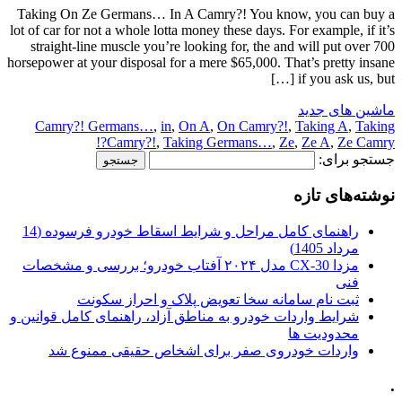
Taking On Ze Germans… In A Camry?! You know, you can buy a
lot of car for not a whole lotta money these days. For example, if it’s
straight-line muscle you’re looking for, the and will put over 700
horsepower at your disposal for a mere $65,000. That’s pretty insane
if you ask us, but […]
ماشین های جدید
Camry?! Germans…
,
in
,
On A
,
On Camry?!
,
Taking A
,
Taking
Camry?!
,
Taking Germans…
,
Ze
,
Ze A
,
Ze Camry?!
جستجو برای:
نوشته‌های تازه
راهنمای کامل مراحل و شرایط اسقاط خودرو فرسوده (14
مرداد 1405)
مزدا CX-30 مدل ۲۰۲۴ آفتاب خودرو؛ بررسی و مشخصات
فنی
ثبت نام سامانه سخا تعویض پلاک و احراز سکونت
شرایط واردات خودرو به مناطق آزاد، راهنمای کامل قوانین و
محدودیت ها
واردات خودروی صفر برای اشخاص حقیقی ممنوع شد
.