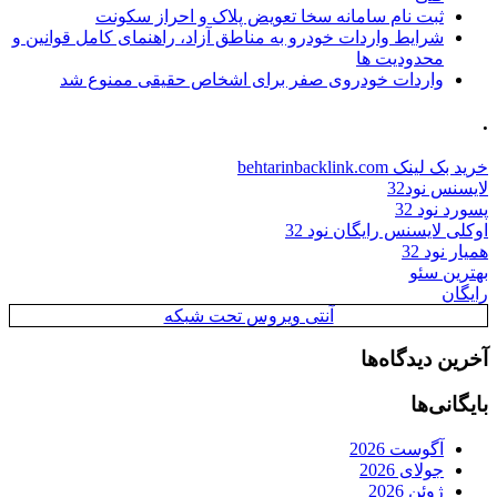
ثبت نام سامانه سخا تعویض پلاک و احراز سکونت
شرایط واردات خودرو به مناطق آزاد، راهنمای کامل قوانین و
محدودیت ها
واردات خودروی صفر برای اشخاص حقیقی ممنوع شد
.
خرید بک لینک behtarinbacklink.com
لایسنس نود32
پسورد نود 32
اوکلی لایسنس رایگان نود 32
همیار نود 32
بهترین سئو
رایگان
آنتی ویروس تحت شبکه
آخرین دیدگاه‌ها
بایگانی‌ها
آگوست 2026
جولای 2026
ژوئن 2026