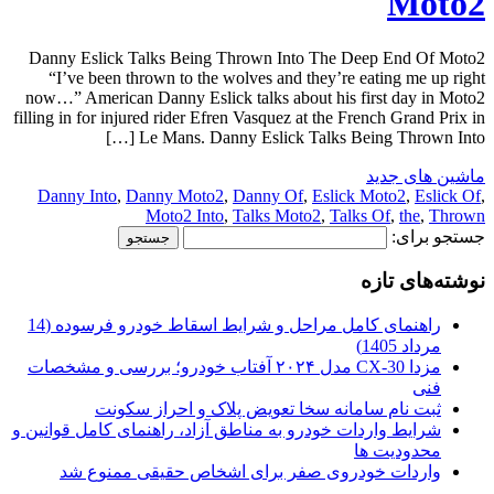
Moto2
Danny Eslick Talks Being Thrown Into The Deep End Of Moto2
“I’ve been thrown to the wolves and they’re eating me up right
now…” American Danny Eslick talks about his first day in Moto2
filling in for injured rider Efren Vasquez at the French Grand Prix in
Le Mans. Danny Eslick Talks Being Thrown Into […]
ماشین های جدید
Danny Into
,
Danny Moto2
,
Danny Of
,
Eslick Moto2
,
Eslick Of
,
Moto2 Into
,
Talks Moto2
,
Talks Of
,
the
,
Thrown
جستجو برای:
نوشته‌های تازه
راهنمای کامل مراحل و شرایط اسقاط خودرو فرسوده (14
مرداد 1405)
مزدا CX-30 مدل ۲۰۲۴ آفتاب خودرو؛ بررسی و مشخصات
فنی
ثبت نام سامانه سخا تعویض پلاک و احراز سکونت
شرایط واردات خودرو به مناطق آزاد، راهنمای کامل قوانین و
محدودیت ها
واردات خودروی صفر برای اشخاص حقیقی ممنوع شد