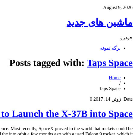
August 9, 2026
ماشین های جدید
خودرو
برگه نمونه
Posts tagged with:
Taps Space
Home
/
Taps Space
Date:
ژوئن 14, 2017
0
to Launch the X-37B into Space
nce. Most recently, SpaceX proved to the world that rockets could be
the into orbit a few months ago with a used Falcon 9 rocket, which it […]