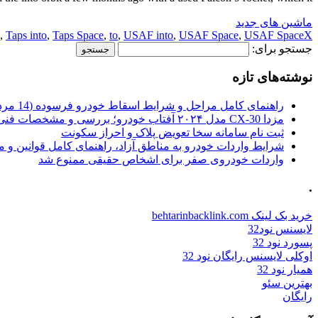
ماشین های جدید
,
Taps into
,
Taps Space
,
to
,
USAF into
,
USAF Space
,
USAF SpaceX
جستجو برای:
نوشته‌های تازه
راهنمای کامل مراحل و شرایط اسقاط خودرو فرسوده (14 مرداد 1405)
مزدا CX-30 مدل ۲۰۲۴ آفتاب خودرو؛ بررسی و مشخصات فنی
ثبت نام سامانه سخا تعویض پلاک و احراز سکونت
شرایط واردات خودرو به مناطق آزاد، راهنمای کامل قوانین و 
واردات خودروی صفر برای اشخاص حقیقی ممنوع شد
.
خرید بک لینک behtarinbacklink.com
لایسنس نود32
پسورد نود 32
اوکلی لایسنس رایگان نود 32
همیار نود 32
بهترین سئو
رایگان