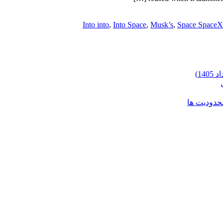
Into into
,
Into Space
,
Musk’s
,
Space SpaceX
محدودیت ها