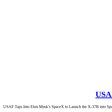
USAF
USAF Taps Into Elon Musk’s SpaceX to Launch the X-37B into Space s