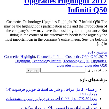
Upgrades Highlight 2017
Infiniti Q50
Cosmetic, Technology Upgrades Highlight 2017 Infiniti Q50 The
may be the highlight of s participation at the and the introduction of
the company’s new may have the most long-term importance. But
sitting in the corner of the automaker’s booth is the arguably the
most important car in the company’s entire lineup. See, the belongs
in […]
ماشین 2017
Cosmetic, Highlight
,
Cosmetic, Infiniti
,
Cosmetic, Q50
,
Q50
,
2017
Highlight
,
Technology Infiniti
,
Technology Q50
,
Upgrades
,
Upgrades Infiniti
,
Upgrades Q50
جستجو برای:
نوشته‌های تازه
راهنمای کامل مراحل و شرایط اسقاط خودرو فرسوده (14
مرداد 1405)
مزدا CX-30 مدل ۲۰۲۴ آفتاب خودرو؛ بررسی و مشخصات
فنی
ثبت نام سامانه سخا تعویض پلاک و احراز سکونت