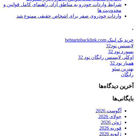
شرایط واردات خودرو به مناطق آزاد، راهنمای کامل قوانین و
محدودیت ها
واردات خودروی صفر برای اشخاص حقیقی ممنوع شد
.
خرید بک لینک behtarinbacklink.com
لایسنس نود32
پسورد نود 32
اوکلی لایسنس رایگان نود 32
همیار نود 32
بهترین سئو
رایگان
آخرین دیدگاه‌ها
بایگانی‌ها
آگوست 2026
جولای 2026
ژوئن 2026
فوریه 2026
ژانویه 2026