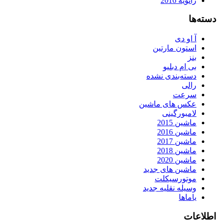
ژانویه 2016
دسته‌ها
آ او دی
استون مارتین
بنز
بی ام دبلیو
دسته‌بندی نشده
رالی
سرعت
عکس های ماشین
لامبورگینی
ماشین 2015
ماشین 2016
ماشین 2017
ماشین 2018
ماشین 2020
ماشین های جدید
موتورسیکلت
وسیله نقلیه جدید
یاماها
اطلاعات