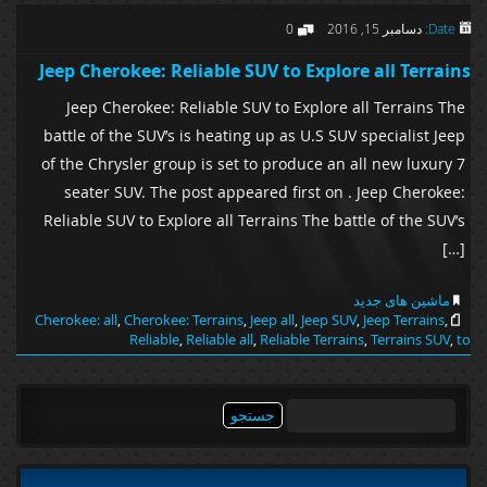
Date:
دسامبر 15, 2016
0
Jeep Cherokee: Reliable SUV to Explore all Terrains
Jeep Cherokee: Reliable SUV to Explore all Terrains The
battle of the SUV’s is heating up as U.S SUV specialist Jeep
of the Chrysler group is set to produce an all new luxury 7
seater SUV. The post appeared first on . Jeep Cherokee:
Reliable SUV to Explore all Terrains The battle of the SUV’s
[…]
ماشین های جدید
Cherokee: all
,
Cherokee: Terrains
,
Jeep all
,
Jeep SUV
,
Jeep Terrains
,
Reliable
,
Reliable all
,
Reliable Terrains
,
Terrains SUV
,
to
جستجو
برای: