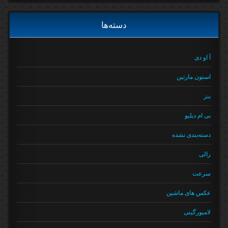
دسته‌ها
آ او دی
استون مارتین
بنز
بی ام دبلیو
دسته‌بندی نشده
رالی
سرعت
عکس های ماشین
لامبورگینی