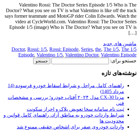
Valentino Rossi: The Doctor Series Episode 1/5 Who is The
Doctor? What you see on TV is what Valentino is like off the track
says former teammate and MotoGP rider Colin Edwards. Watch the
video at CycleWorld.com. Valentino Rossi: The Doctor Series
Episode 1/5 (image) Who is The Doctor? What you see on TV is
[…]
ماشین های جدید
,
Rossi: 1/5
,
Rossi: Episode
,
Series
,
the
,
The 1/5
,
The
1/5 Doctor
Episode
,
Valentino 1/5
,
Valentino Doctor
,
Valentino Episode
جستجو برای:
نوشته‌های تازه
راهنمای کامل مراحل و شرایط اسقاط خودرو فرسوده (14
مرداد 1405)
مزدا CX-30 مدل ۲۰۲۴ آفتاب خودرو؛ بررسی و مشخصات
فنی
ثبت نام سامانه سخا تعویض پلاک و احراز سکونت
شرایط واردات خودرو به مناطق آزاد، راهنمای کامل قوانین و
محدودیت ها
واردات خودروی صفر برای اشخاص حقیقی ممنوع شد
.