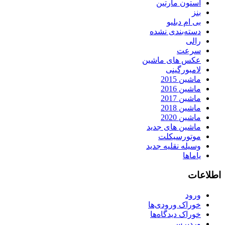
استون مارتین
بنز
بی ام دبلیو
دسته‌بندی نشده
رالی
سرعت
عکس های ماشین
لامبورگینی
ماشین 2015
ماشین 2016
ماشین 2017
ماشین 2018
ماشین 2020
ماشین های جدید
موتورسیکلت
وسیله نقلیه جدید
یاماها
اطلاعات
ورود
خوراک ورودی‌ها
خوراک دیدگاه‌ها
وردپرس