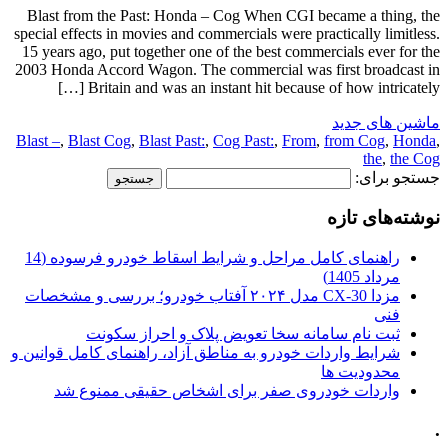
Blast from the Past: Honda – Cog When CGI became a thing, the
special effects in movies and commercials were practically limitless.
15 years ago, put together one of the best commercials ever for the
2003 Honda Accord Wagon. The commercial was first broadcast in
Britain and was an instant hit because of how intricately […]
ماشین های جدید
Blast –
,
Blast Cog
,
Blast Past:
,
Cog Past:
,
From
,
from Cog
,
Honda
,
the
,
the Cog
جستجو برای:
نوشته‌های تازه
راهنمای کامل مراحل و شرایط اسقاط خودرو فرسوده (14
مرداد 1405)
مزدا CX-30 مدل ۲۰۲۴ آفتاب خودرو؛ بررسی و مشخصات
فنی
ثبت نام سامانه سخا تعویض پلاک و احراز سکونت
شرایط واردات خودرو به مناطق آزاد، راهنمای کامل قوانین و
محدودیت ها
واردات خودروی صفر برای اشخاص حقیقی ممنوع شد
.