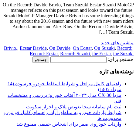
On the Record: Davide Brivio, Team Suzuki Ecstar Suzuki MotoGP
manager reflects on this past season and looks toward the future.
Suzuki MotoGP Manager Davide Brivio has some interesting things
to say about the 2016 season and the future with new team riders
Andrea Iannone and Alex Rins. On the Record: Davide Brivio,
Team Suzuki […]
ماشین های جدید
Brivio,
,
Ecstar Davide
,
On Davide
,
On Ecstar
,
On Suzuki
,
Record:
,
Record: Ecstar
,
Record: Suzuki
,
the Ecstar
,
the Suzuki
جستجو برای:
نوشته‌های تازه
راهنمای کامل مراحل و شرایط اسقاط خودرو فرسوده (14
مرداد 1405)
مزدا CX-30 مدل ۲۰۲۴ آفتاب خودرو؛ بررسی و مشخصات
فنی
ثبت نام سامانه سخا تعویض پلاک و احراز سکونت
شرایط واردات خودرو به مناطق آزاد، راهنمای کامل قوانین و
محدودیت ها
واردات خودروی صفر برای اشخاص حقیقی ممنوع شد
.