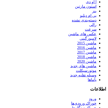
آ او دی
استون مارتین
بنز
بی ام دبلیو
دسته‌بندی نشده
رالی
سرعت
عکس های ماشین
لامبورگینی
ماشین 2015
ماشین 2016
ماشین 2017
ماشین 2018
ماشین 2020
ماشین های جدید
موتورسیکلت
وسیله نقلیه جدید
یاماها
اطلاعات
ورود
خوراک ورودی‌ها
خوراک دیدگاه‌ها