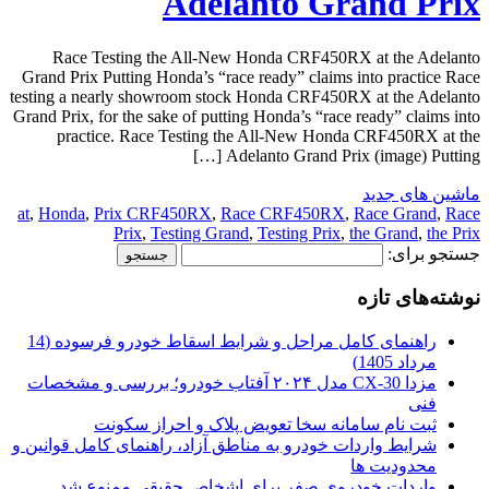
Adelanto Grand Prix
Race Testing the All-New Honda CRF450RX at the Adelanto
Grand Prix Putting Honda’s “race ready” claims into practice Race
testing a nearly showroom stock Honda CRF450RX at the Adelanto
Grand Prix, for the sake of putting Honda’s “race ready” claims into
practice. Race Testing the All-New Honda CRF450RX at the
Adelanto Grand Prix (image) Putting […]
ماشین های جدید
at
,
Honda
,
Prix CRF450RX
,
Race CRF450RX
,
Race Grand
,
Race
Prix
,
Testing Grand
,
Testing Prix
,
the Grand
,
the Prix
جستجو برای:
نوشته‌های تازه
راهنمای کامل مراحل و شرایط اسقاط خودرو فرسوده (14
مرداد 1405)
مزدا CX-30 مدل ۲۰۲۴ آفتاب خودرو؛ بررسی و مشخصات
فنی
ثبت نام سامانه سخا تعویض پلاک و احراز سکونت
شرایط واردات خودرو به مناطق آزاد، راهنمای کامل قوانین و
محدودیت ها
واردات خودروی صفر برای اشخاص حقیقی ممنوع شد