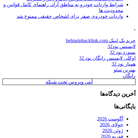
شرایط واردات خودرو به مناطق آزاد، راهنمای کامل قوانین و
محدودیت ها
واردات خودروی صفر برای اشخاص حقیقی ممنوع شد
.
خرید بک لینک behtarinbacklink.com
لایسنس نود32
پسورد نود 32
اوکلی لایسنس رایگان نود 32
همیار نود 32
بهترین سئو
رایگان
آنتی ویروس تحت شبکه
آخرین دیدگاه‌ها
بایگانی‌ها
آگوست 2026
جولای 2026
ژوئن 2026
فوریه 2026