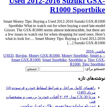
Used 2012-2016 Suzuki GSX-
R1000 Sportbike
Smart Money Tips: Buying a Used 2012-2016 Suzuki GSX-R1000
Sportbike What to watch out for when buying a used late-model
Gixxer. The GSX-R1000 seems almost indestructible, but there are
a few issues to watch out for when shopping for used ones. Here’s
what to look for:… Smart Money Tips: Buying a Used 2012-2016
Suzuki GSX-R1000 […]
ماشین 2016
,
Buying
,
Money GSX-R1000
,
Money Sportbike
,
Smart a
,
– USED
Smart GSX-R1000
,
Smart Sportbike
,
Sportbike a
,
Tips: GSX-
R1000
,
Tips: Sportbike
جستجو برای:
نوشته‌های تازه
راهنمای کامل مراحل و شرایط اسقاط خودرو فرسوده (14
مرداد 1405)
مزدا CX-30 مدل ۲۰۲۴ آفتاب خودرو؛ بررسی و مشخصات
فنی
ثبت نام سامانه سخا تعویض پلاک و احراز سکونت