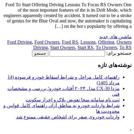
Ford To Start Offering Driving Lessons To Focus RS Owners One
of the most important features of the is its Drift Mode, which
engineers apparently created by accident. It turned out to be a stroke
of genius for the Blue Oval and now, the automaker is capitalizing
on the hot s popularity by offering a […]
ماشین های جدید
Ford Driving
,
Ford Owners
,
Ford RS
,
Lessons
,
Offering
,
Owners
Driving
,
Start Owners
,
Start RS
,
To Owners
,
To RS
جستجو برای:
نوشته‌های تازه
راهنمای کامل مراحل و شرایط اسقاط خودرو فرسوده (14
مرداد 1405)
مزدا CX-30 مدل ۲۰۲۴ آفتاب خودرو؛ بررسی و مشخصات
فنی
ثبت نام سامانه سخا تعویض پلاک و احراز سکونت
شرایط واردات خودرو به مناطق آزاد، راهنمای کامل قوانین و
محدودیت ها
واردات خودروی صفر برای اشخاص حقیقی ممنوع شد
.